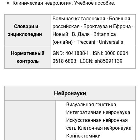
Клиническая неврология. Учебное пособие
.
Большая каталонская
·
Большая
Словари и
российская
·
Брокгауза и Ефрона
·
энциклопедии
Новый
·
В. Даля
·
Britannica
(онлайн)
·
Treccani
·
Universalis
Нормативный
GND
:
4041888-1
·
ISNI
:
0000 0004
контроль
0618 6803
·
LCCN
:
sh85091139
Нейронауки
Визуальная генетика
Интегративная нейронаука
Искусственная нейронная
сеть
Клеточная нейронаука
Коннектомики