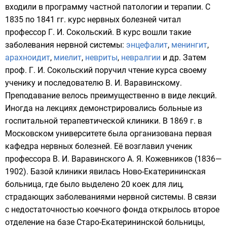
входили в программу частной патологии и терапии. С
1835 по 1841 гг. курс нервных болезней читал
профессор Г. И. Сокольский. В курс вошли такие
заболевания нервной системы:
энцефалит
,
менингит
,
арахноидит
,
миелит
,
невриты
,
невралгии
и др. Затем
проф. Г. И. Сокольский поручил чтение курса своему
ученику и последователю В. И. Варавинскому.
Преподавание велось преимущественно в виде лекций.
Иногда на лекциях демонстрировались больные из
госпитальной терапевтической клиники. В 1869 г. в
Московском университете была организована первая
кафедра нервных болезней. Её возглавил ученик
профессора В. И. Варавинского
А. Я. Кожевников
(
1836
—
1902
). Базой клиники явилась
Ново-Екатерининская
больница
, где было выделено 20 коек для лиц,
страдающих заболеваниями нервной системы. В связи
с недостаточностью коечного фонда открылось второе
отделение на базе
Старо-Екатерининской больницы
,