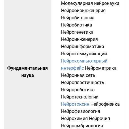
Молекулярная нейронаука
Нейробиоинженерия
Нейробиология
Нейробиотика
Нейрогенетика
Нейроинженерия
Нейроинформатика
Нейрокоммуникации
Нейрокомпьютерный
Фундаментальная
интерфейс
Нейрометрика
наука
Нейронная сеть
Нейропластичность
Нейророботика
Нейротехнологии
Нейротоксин
Нейрофизика
Нейрофизиология
Нейрохимия
Нейрочип
Нейроэмбриология