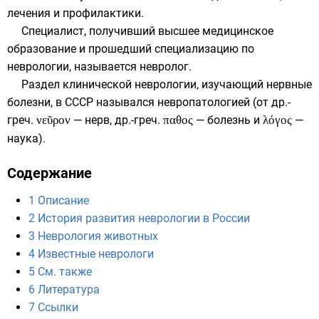
лечения и профилактики.
Специалист, получивший высшее медицинское
образование и прошедший специализацию по
неврологии, называется невролог.
Раздел клинической неврологии, изучающий нервные
болезни, в
СССР
назывался невропатологией (от
др.-
греч.
νεῦρον
— нерв,
др.-греч.
παθος
— болезнь и
λόγος
—
наука).
Содержание
1
Описание
2
История развития неврологии в России
3
Неврология животных
4
Известные неврологи
5
См. также
6
Литература
7
Ссылки