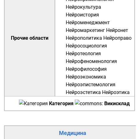
Нейрокультура
Нейроистория
Нейроменеджмент
Нейромаркетинг
Нейронет
Прочие области
Нейрополитика
Нейроправо
Нейросоциология
Нейротеология
Нейрофеноменология
Нейрофилософия
Нейроэкономика
Нейроэпистемология
Нейроэстетика
Нейроэтика
Категория
Викисклад
Медицина