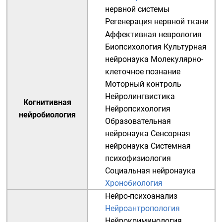
нервной системы
Регенерация нервной ткани
Аффективная неврология
Биопсихология
Культурная
нейронаука
Молекулярно-
клеточное познание
Моторный контроль
Нейролингвистика
Когнитивная
Нейропсихология
нейробиология
Образовательная
нейронаука
Сенсорная
нейронаука
Системная
психофизиология
Социальная нейронаука
Хронобиология
Нейро-психоанализ
Нейроантропология
Нейрокриминология