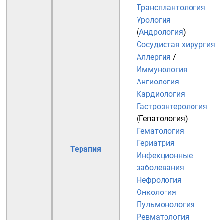
Трансплантология
Урология
(
Андрология
)
Сосудистая хирургия
Аллергия
/
Иммунология
Ангиология
Кардиология
Гастроэнтерология
(
Гепатология
)
Гематология
Гериатрия
Терапия
Инфекционные
заболевания
Нефрология
Онкология
Пульмонология
Ревматология