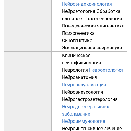
Нейроэндокринология
Нейроэтология
Обработка
сигналов
Палеоневрология
Поведенческая эпигенетика
Психогенетика
Синогенетика
Эволюционная нейронаука
Клиническая
нейрофизиология
Неврология
Невроотология
Нейроанатомия
Нейровизуализация
Нейровирусология
Нейрогастроэнтерология
Нейродегенеративное
заболевание
Нейроиммунология
Нейроинтенсивное лечение