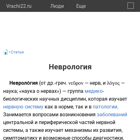
Vrachi22.ru
Люди
Eще
🔔
Алтай
🔍
Статьи
Неврология
Невроло́гия
(от
др.-греч.
νεῦρον
— нерв, и
λόγος
—
наука; «наука о нервах») — группа
медико
-
биологических
научных дисциплин
, которая изучает
нервную систему
как в норме, так и в
патологии
.
Занимается вопросами возникновения
заболеваний
центральной
и
периферической частей
нервной
системы, а также изучает механизмы их развития,
симптоматику и возможные способы диагностики,