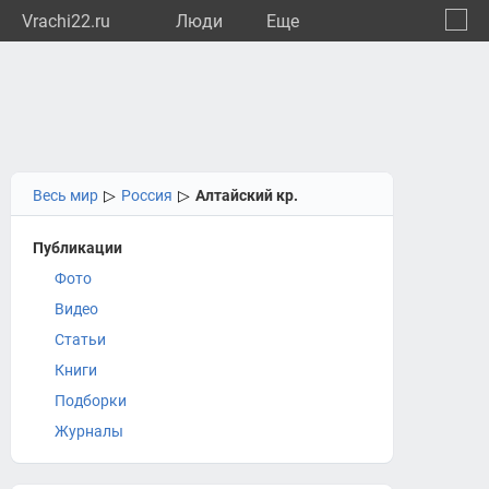
Vrachi22.ru
Люди
Eще
🔔
Алтай
🔍
Весь мир
▷
Россия
▷
Алтайский кр.
Публикации
Фото
Видео
Статьи
Книги
Подборки
Журналы