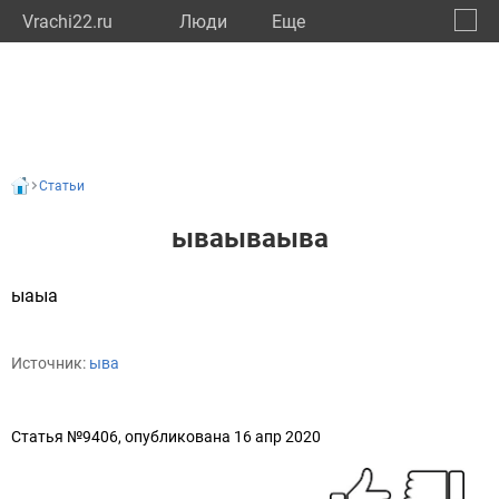
Vrachi22.ru
Люди
Eще
🔔
Алтай
🔍
Статьи
ываываыва
ыаыа
Источник:
ыва
Статья №9406, опубликована 16 апр 2020