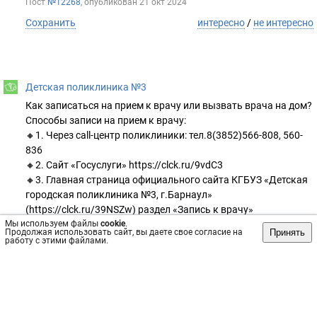
Пост
№12268
, опубликован
21 окт 2024
Сохранить
интересно
/
не интересно
Детская поликлиника №3
Как записаться на прием к врачу или вызвать врача на дом?
Способы записи на прием к врачу:
🔸1. Через call-центр поликлиники: тел.8(3852)566-808, 560-
836
🔸2. Сайт «Госуслуги» https://clck.ru/9vdC3
🔸3. Главная страница официального сайта КГБУЗ «Детская
городская поликлиника №3, г.Барнаул»
(https://clck.ru/39NSZw) раздел «Запись к врачу»
Мы используем файлы
cookie
.
🔸4. Через регистратуру КГБУЗ «Детская городская
Принять
Продолжая использовать сайт, вы даете свое согласие на
поликлиника №3, г.Барнаул» при личном обращении.
работу с этими файлами.
🔸5. Через инфомат в холле поликлиники.
Способы вызова врача на дом:
🔸1. по телефонам Call-центра 8(3852) 560-836, 566-808
Показания для вызова врача на дом: