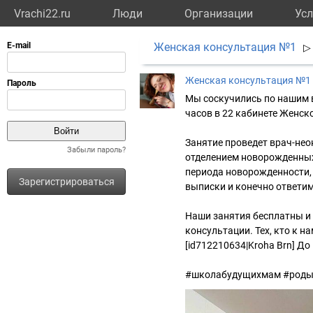
Vrachi22.ru
Люди
Организации
Усл
Женская консультация №1
▷
Женская консультация №1
Мы соскучились по нашим в
часов в 22 кабинете Женско
Занятие проведет врач-не
Забыли пароль?
отделением новорожденных
периода новорожденности, 
Зарегистрироваться
выписки и конечно ответи
Наши занятия бесплатны и 
консультации. Тех, кто к н
[id712210634|Kroha Brn] До
#школабудущихмам #родыб