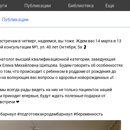
уги
Публикации
Библиотека
Eще
Публикации
стречам в четверг, надеемся, вы тоже. Ждем вас 14 марта в 13
й консультации №1, ул. 40 лет Октября, 5а 🤰
онатолог высшей квалификационной категории, заведующая
 Елена Михайловна Щипцова. Будем говорить об особенностях
о том, что происходит с ребенком в роддоме от рождения до
м на волнующие вас вопросы о здоровье новорожденных 👶
мы всегда рады видеть на них не только пациенток нашей
ам приходит впервые, будут ждать полезные подарки от
 встречи ❤
арнаул #подготовкакродамбарнаул #беременность