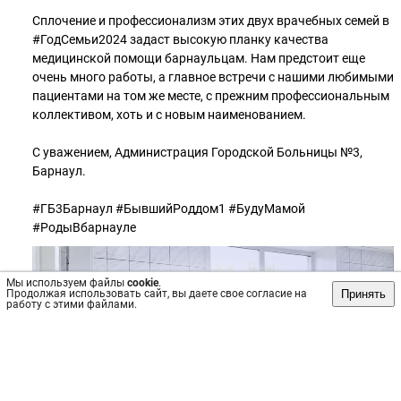
Сплочение и профессионализм этих двух врачебных семей в
#ГодСемьи2024 задаст высокую планку качества
медицинской помощи барнаульцам. Нам предстоит еще
очень много работы, а главное встречи с нашими любимыми
пациентами на том же месте, с прежним профессиональным
коллективом, хоть и с новым наименованием.
С уважением, Администрация Городской Больницы №3,
Барнаул.
#ГБ3Барнаул #БывшийРоддом1 #БудуМамой
#РодыВбарнауле
Мы используем файлы
cookie
.
Принять
Продолжая использовать сайт, вы даете свое согласие на
работу с этими файлами.