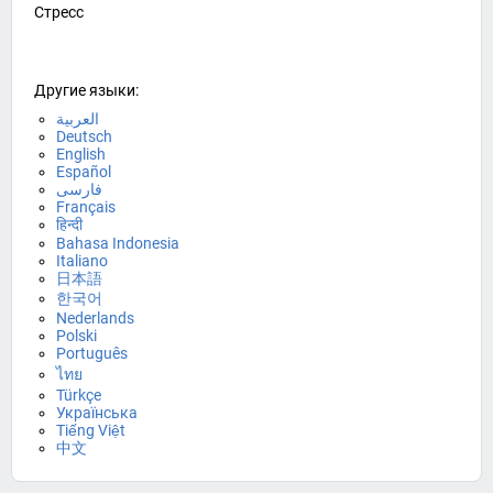
Стресс
Другие языки:
العربية
Deutsch
English
Español
فارسی
Français
हिन्दी
Bahasa Indonesia
Italiano
日本語
한국어
Nederlands
Polski
Português
ไทย
Türkçe
Українська
Tiếng Việt
中文