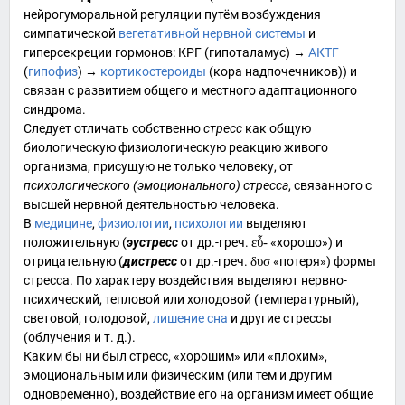
нейрогуморальной регуляции
путём возбуждения
симпатической
вегетативной нервной системы
и
гиперсекреции гормонов:
КРГ
(
гипоталамус
) →
АКТГ
(
гипофиз
) →
кортикостероиды
(
кора надпочечников
)) и
связан с развитием общего и местного
адаптационного
синдрома
.
Следует отличать собственно
стресс
как общую
биологическую физиологическую реакцию живого
организма, присущую не только человеку, от
психологического
(
эмоционального
) стресса
, связанного с
высшей нервной деятельностью человека.
В
медицине
,
физиологии
,
психологии
выделяют
положительную (
эустресс
от
др.-греч.
εὖ-
«хорошо») и
отрицательную (
дистресс
от
др.-греч.
δυσ
«потеря») формы
стресса. По характеру воздействия выделяют нервно-
психический, тепловой или холодовой (температурный),
световой, голодовой,
лишение сна
и другие стрессы
(облучения и т. д.).
Каким бы ни был стресс, «хорошим» или «плохим»,
эмоциональным или физическим (или тем и другим
одновременно), воздействие его на организм имеет общие