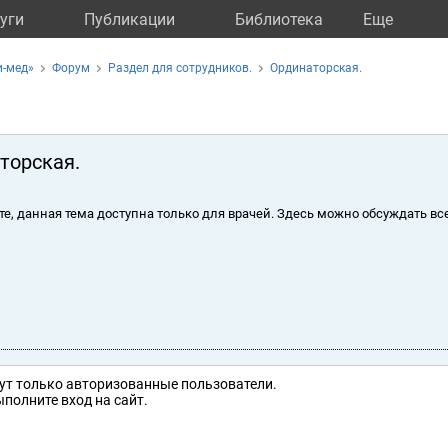
уги
Публикации
Библиотека
Eще
и-мед»
Форум
Раздел для сотрудников.
Ординаторская.
торская.
те, данная тема доступна только для врачей. Здесь можно обсуждать вс
ут только авторизованные пользователи.
полните вход на сайт.