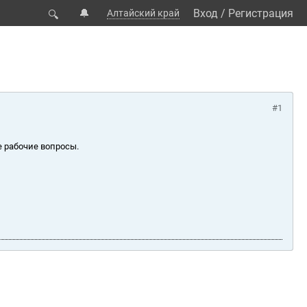
🔔
Вход
/
Регистрация
Алтайский край
🔍
#1
е рабочие вопросы.