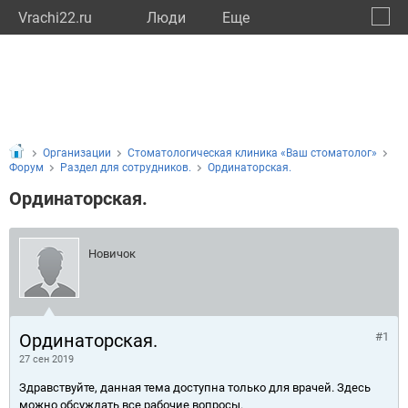
Vrachi22.ru
Люди
Eще
🔔
Алтай
🔍
Организации
Стоматологическая клиника «Ваш стоматолог»
Форум
Раздел для сотрудников.
Ординаторская.
Ординаторская.
Новичок
Ординаторская.
#1
27 сен 2019
Здравствуйте, данная тема доступна только для врачей. Здесь
можно обсуждать все рабочие вопросы.