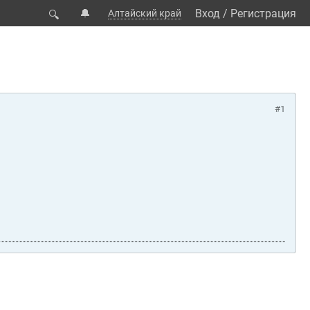
🔔
Вход
/
Регистрация
Алтайский край
🔍
#1