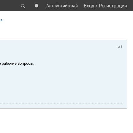
🔔
Вход
/
Регистрация
Алтайский край
🔍
я.
#1
е рабочие вопросы.