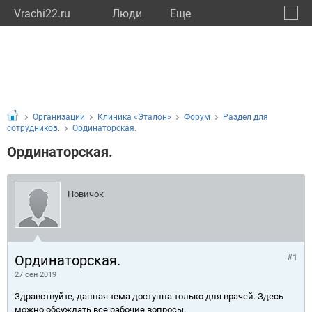
Vrachi22.ru
Люди
Eще
🔔
Алтай
🔍
Организации
Клиника «Эталон»
Форум
Раздел для
сотрудников.
Ординаторская.
Ординаторская.
Новичок
Ординаторская.
#1
27 сен 2019
Здравствуйте, данная тема доступна только для врачей. Здесь
можно обсуждать все рабочие вопросы.