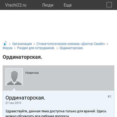
Vrachi22.ru
Люди
Eще
🔔
Алтай
🔍
Организации
Стоматологическая клиника «Доктор Смайл»
Форум
Раздел для сотрудников.
Ординаторская.
Ординаторская.
Новичок
Ординаторская.
#1
27 сен 2019
Здравствуйте, данная тема доступна только для врачей. Здесь
можно обсуждать все рабочие вопросы.