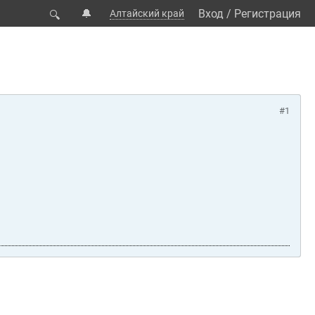
🔔
Вход
/
Регистрация
Алтайский край
🔍
#1