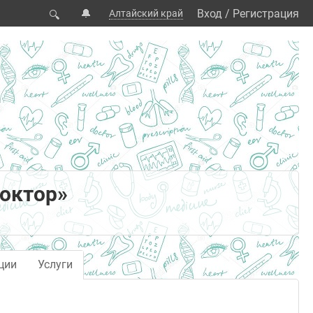
🔔
Вход
/
Регистрация
Алтайский край
🔍
доктор»
ции
Услуги