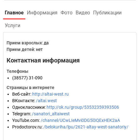
Главное
Информация
Фото
Видео
Публикации
Услуги
Прием взрослых
: да
Прием детей
: нет
Контактная информация
Телефоны
(38577) 31-090
Страницы в интернете
Веб-сайт
:
http://altai-west.ru
ВКонтакте
:
/altai.west
Одноклассники
:
http://ok.ru/group/53532359393506
Telegram
:
/sanatori_altaiwest
YouTube.com
:
/channel/UCwLIeMvi0DG5l3QExHEK2aA
Prodoctorov.ru
:
/belokuriha/lpu/2621-altay-west-sanatoriy/