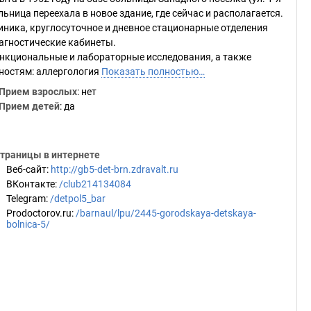
ьница переехала в новое здание, где сейчас и располагается.
ника, круглосуточное и дневное стационарные отделения
агностические кабинеты.
ункциональные и лабораторные исследования, а также
ностям: аллергология
Показать полностью…
Прием взрослых
: нет
Прием детей
: да
траницы в интернете
Веб-сайт
:
http://gb5-det-brn.zdravalt.ru
ВКонтакте
:
/club214134084
Telegram
:
/detpol5_bar
Prodoctorov.ru
:
/barnaul/lpu/2445-gorodskaya-detskaya-
bolnica-5/