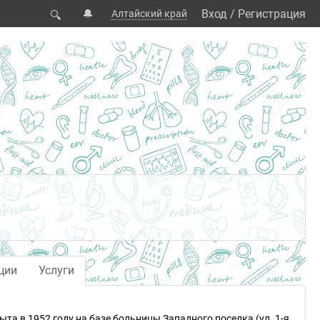
🔔
Вход
/
Регистрация
Алтайский край
🔍
ции
Услуги
та в 1952 году на базе больницы Западного поселка (ул. 1-я