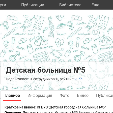
уги
Публикации
Библиотека
Eще
Детская больница №5
Подписчиков: 0, сотрудников: 0, рейтинг:
2056
Главное
Информация
Фото
Видео
Публика
Краткое название
:
КГБУЗ "Детская городская больница №5"
Описание
: Детская городская больница №5 Барнаула была откры