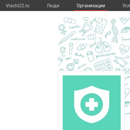
Vrachi22.ru
Люди
Организации
Усл