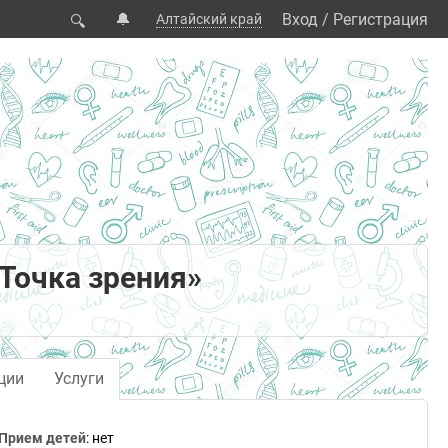
🔔
Вход
/
Регистрация
Алтайский край
🔍
Точка зрения»
ции
Услуги
Прием детей
: нет