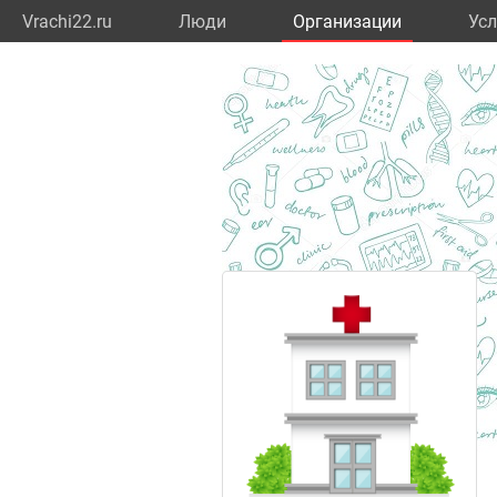
Vrachi22.ru
Люди
Организации
Усл