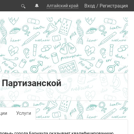
🔔
Вход
/
Регистрация
Алтайский край
🔍
а Партизанской
ции
Услуги
доровье» города Барнаула оказывает квалифицированную