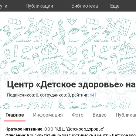
уги
Публикации
Библиотека
Eще
Центр «Детское здоровье» н
Подписчиков: 0, сотрудников: 0, рейтинг:
441
Главное
Информация
Фото
Видео
Публика
Краткое название
:
ООО "КДЦ "Детское здоровье"
Описание
: Консультативно-диагностический центр «Детское з