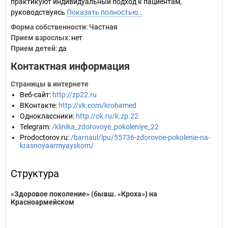
практикуют индивидуальный подход к пациентам,
руководствуясь
Показать полностью…
Форма собственности
: Частная
Прием взрослых
: нет
Прием детей
: да
Контактная информация
Страницы в интернете
Веб-сайт
:
http://zp22.ru
ВКонтакте
:
http://vk.com/krohamed
Одноклассники
:
http://ok.ru/k.zp.22
Telegram
:
/klinika_zdorovoye_pokoleniye_22
Prodoctorov.ru
:
/barnaul/lpu/55736-zdorovoe-pokolenie-na-
krasnoyaarmyayskom/
Структура
«Здоровое поколение» (бывш. «Кроха») на
Красноармейском