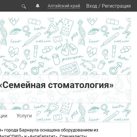
🔔
Вход
/
Регистрация
Алтайский край
🔍
«Семейная стоматология»
ции
Услуги
я» города Барнаула оснащена оборудованием из
«АнтиСПИД» и «АнтиГепатит». Специалисты