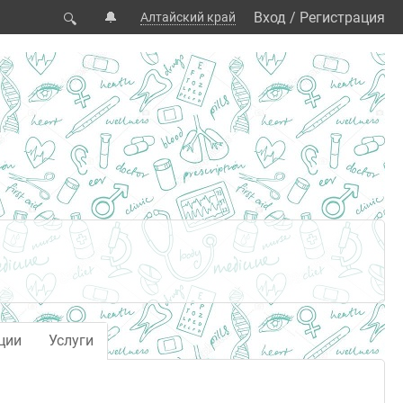
🔔
Вход
/
Регистрация
Алтайский край
🔍
ции
Услуги