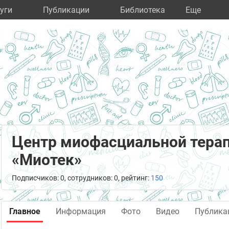
уги
Публикации
Библиотека
Eще
Центр миофасциальной тера
«Миотек»
Подписчиков: 0, сотрудников: 0, рейтинг:
150
Главное
Информация
Фото
Видео
Публика