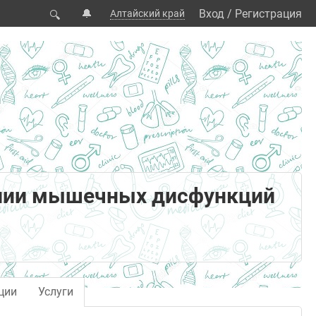
🔔
Вход
/
Регистрация
Алтайский край
🔍
пии мышечных дисфункций
ции
Услуги