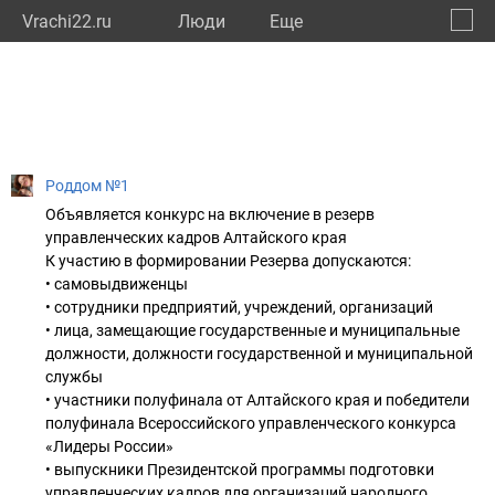
Vrachi22.ru
Люди
Eще
🔔
Алтай
🔍
Роддом №1
Объявляется конкурс на включение в резерв
управленческих кадров Алтайского края
К участию в формировании Резерва допускаются:
• самовыдвиженцы
• сотрудники предприятий, учреждений, организаций
• лица, замещающие государственные и муниципальные
должности, должности государственной и муниципальной
службы
• участники полуфинала от Алтайского края и победители
полуфинала Всероссийского управленческого конкурса
«Лидеры России»
• выпускники Президентской программы подготовки
управленческих кадров для организаций народного