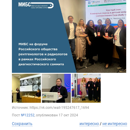
Источник: https://vk.com/wall-195247617_1694
Пост
№12252
, опубликован
17 окт 2024
Сохранить
интересно
/
не интересно