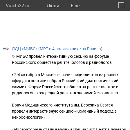
Vrachi22.ru
Люди
Eще
🔔
Алтай
🔍
ЛДЦ «МИБС» (МРТ в 4 поликлинике на Разина)
✨ МИБС провел интерактивную секцию на форуме
Российского общества рентгенологов и радиологов
▪️ 2-4 октября в Москве тысячи специалистов из разных
сфер диагностики собрал Российский диагностический
саммит. Форум Российского общества рентгенологов и
радиологов в очередной раз стал значимой его частью.
Врачи Медицинского института им. Березина Сергея
провели интерактивную секцию «Командный подход в
нейроонкологии».
▫️Модераторами стали ведущий специалист Центра лучевой