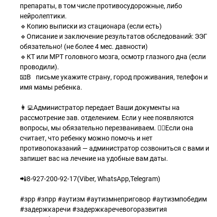
препараты, в том числе противосудорожные, либо
нейролептики.
🔹Копию выписки из стационара (если есть)
🔹Описание и заключение результатов обследований: ЭЭГ
обязательно! (не более 4 мес. давности)
🔹КТ или МРТ головного мозга, осмотр глазного дна (если
проводили).⠀
📧В⠀письме укажите страну, город проживания, телефон и
имя мамы ребенка.
⠀
👩‍💻Администратор передает Ваши документы на
рассмотрение зав. отделением. Если у нее появляются
вопросы, мы обязательно перезваниваем. 💁‍♀Если она
считает, что ребенку можно помочь и нет
противопоказаний — администратор созвониться с вами и
запишет вас на лечение на удобные вам даты.
📲8-927-200-92-17(Viber, WhatsApp,Telegram)
⠀
#зрр #зпрр #аутизм #аутизмнеприговор #аутизмпобедим
#задержкаречи #задержкаречевогоразвития