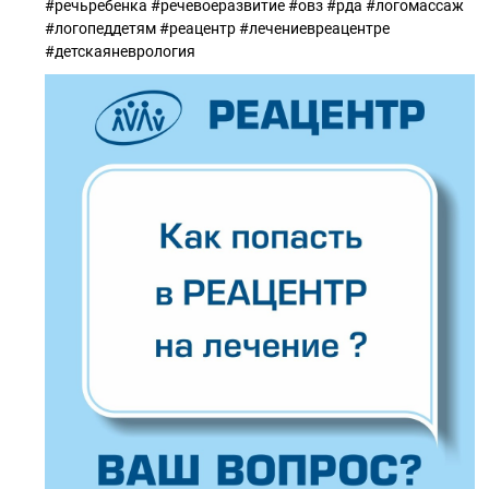
#речьребенка #речевоеразвитие #овз #рда #логомассаж
#логопеддетям #реацентр #лечениевреацентре
#детскаяневрология