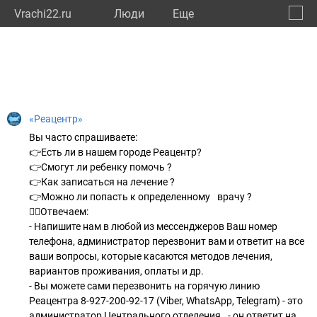
Vrachi22.ru
Люди
Eще
🔔
Алтай
🔍
«Реацентр»
Вы часто спрашиваете:⠀
👉Есть ли в нашем городе Реацентр?
👉Смогут ли ребенку помочь ?
👉Как записаться на лечение ?
👉Можно ли попасть к определенному⠀врачу ?⠀
💁‍♀Отвечаем:
- Напишите нам в любой из мессенджеров Ваш номер
телефона, администратор перезвонит вам и ответит на все
ваши вопросы, которые касаются методов лечения,
вариантов проживания, оплаты и др.
- Вы можете сами перезвонить на горячую линию
Реацентра 8-927-200-92-17 (Viber, WhatsApp, Telegram) - это
администратор Центрального отделения⠀- он ответит на