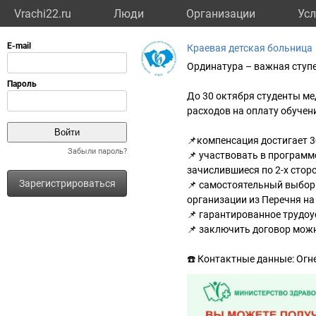
Vrachi22.ru
Люди
Организации
Усл
Краевая детская больница
Ординатура – важная ступ
До 30 октября студенты ме
расходов на оплату обучен
📌компенсация достигает 3
Забыли пароль?
📌 участвовать в програм
зачислившиеся по 2-х сто
Зарегистрироваться
📌 самостоятельный выбор
организации из Перечня на
📌 гарантированное трудоу
📌 заключить договор можн
☎️ Контактные данные: Огне