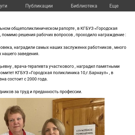
уги
Публикации
Библиотека
Eще
едельном общеполиклиническом рапорте , в КГБУЗ «Городская
, помимо решения рабочих вопросов , проходило награждение :
овека, наградили самых наших заслуженнх работников , много
х нашего заведения.
евну , врача-терапевта участкового , наградил памятными
митет КГБУЗ «Городская поликлиника 10,г.Барнаул» , в
на состоит с 2000 года.
ников за труд и преданность профессии.