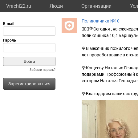
Vrachi22.ru
Люди
Организации
Усл
Поликлиника №10
👩🏼‍⚕️💐Сегодня , на ежен
поликлиника 10,г.Барнаул»
🌹В месячник пожилого чел
лет проработавшие в стена
🌹Кощееву Наталью Геннадь
Забыли пароль?
подарками Профсоюзный ко
котором Наталья Геннадьев
Зарегистрироваться
🌹Благодарим наших сотруд