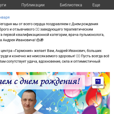
уги
Публикации
Библиотека
Eще
Января
Сегодня мы от всего сердца поздравляем с Днем рождения
брого и отзывчивого 👨‍⚕ заведующего терапевтическим
та первой квалификационной категории, врача пульмонолога,
а Андрея Ивановича! 🎂🎁
 центра «Гармония» желает Вам, Андрей Иванович, больших
руде и конечно же неиссякаемого здоровья! 👍🏻 Пусть всегда всё
 Вам сопутствует удача, вдохновение, сила и оптимистичный