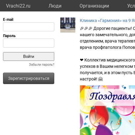
Vrachi22.ru
Люди
Организации
Усл
Клиника «Гармония» на 9 
🎉🎉🎉 Дорогие пациенты! 
нашего замечательного, до
отделением, врача терапев
врача профпатолога Попов
❤ Коллектив медицинского
Забыли пароль?
успехов в Вашем нелегком т
получается, и в этом пусть
Зарегистрироваться
настрой! 🤗