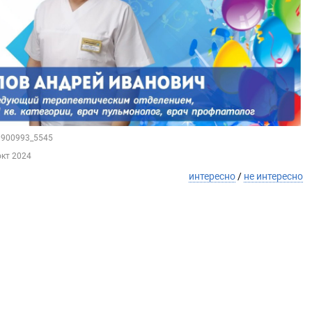
60900993_5545
окт 2024
интересно
/
не интересно