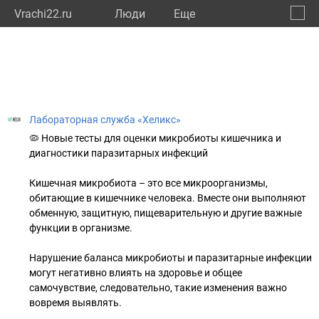
Vrachi22.ru
Люди
Eще
🔔
Алтай
🔍
Лабораторная служба «Хеликс»
🦠 Новые тесты для оценки микробиоты кишечника и
диагностики паразитарных инфекций
Кишечная микробиота – это все микроорганизмы,
обитающие в кишечнике человека. Вместе они выполняют
обменную, защитную, пищеварительную и другие важные
функции в организме.
Нарушение баланса микробиоты и паразитарные инфекции
могут негативно влиять на здоровье и общее
самочувствие, следовательно, такие изменения важно
вовремя выявлять.