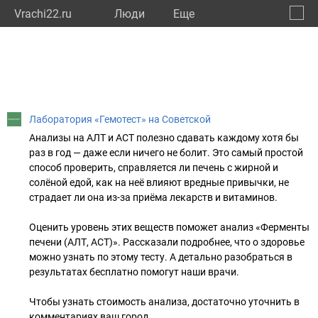
Vrachi22.ru
Люди
Eще
🔔
Алтай
🔍
Лаборатория «Гемотест» на Советской
Анализы на АЛТ и АСТ полезно сдавать каждому хотя бы
раз в год — даже если ничего не болит. Это самый простой
способ проверить, справляется ли печень с жирной и
солёной едой, как на неё влияют вредные привычки, не
страдает ли она из-за приёма лекарств и витаминов.
⠀
Оценить уровень этих веществ поможет анализ «Ферменты
печени (АЛТ, АСТ)». Рассказали подробнее, что о здоровье
можно узнать по этому тесту. А детально разобраться в
результатах бесплатно помогут наши врачи.
⠀
Чтобы узнать стоимость анализа, достаточно уточнить в
комментариях ваш город.