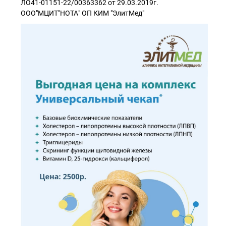
ЛО41-01151-22/00363362 от 29.03.2019г.
ООО"МЦИТ"НОТА" ОП КИМ "ЭлитМед"