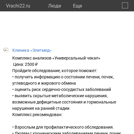
Vrachi22.ru
Люди
Eще
🔔
Алтай
🔍
Клиника «Элитмед»
Комплекс анализов «Универсальный чекап»
Цена: 2500 ₽
Пройдите обследование, которое поможет:
• получить информацию о состоянии печени, почек,
углеводного и жирового обмена
• оценить риск сердечно-сосудистых заболеваний
• выявить скрытые метаболические нарушения,
возможные дефицитные состояния и гормональные
нарушения на ранней стадии
Комплекс рекомендован:
• Взрослым для профилактического обследования.
• Людям с хроническими заболеваниями печени, почек,