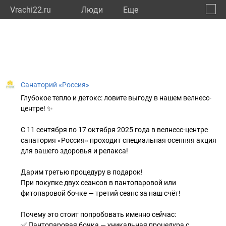
Vrachi22.ru
Люди
Eще
🔔
Алтай
🔍
Санаторий «Россия»
Глубокое тепло и детокс: ловите выгоду в нашем велнесс-
центре! ✨
С 11 сентября по 17 октября 2025 года в велнесс-центре
санатория «Россия» проходит специальная осенняя акция
для вашего здоровья и релакса!
Дарим третью процедуру в подарок!
При покупке двух сеансов в пантопаровой или
фитопаровой бочке — третий сеанс за наш счёт!
Почему это стоит попробовать именно сейчас:
✅ Пантопаровая бочка — уникальная процедура с