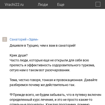
Vrachi22.ru
Люди
Eще
🔔
Алтай
🔍
Санаторий «Эдем»
Дешевле в Турцию, чем к вам в санаторий!
Крик души?
Часто люди, которые еще не открыли для себя всю
прелесть и эффективность оздоровительного туризма,
сетую нам о таком вот разочаровании.
Тема, честно говоря, тонкая и провокационная. Давайте
разберемся почему же действительно так.
💚Прежде всего, не будем забывать, что в путевку включен
определенный курс лечения, и это не просто какие-то
отдельные процедуры. Каждая программа, помимо