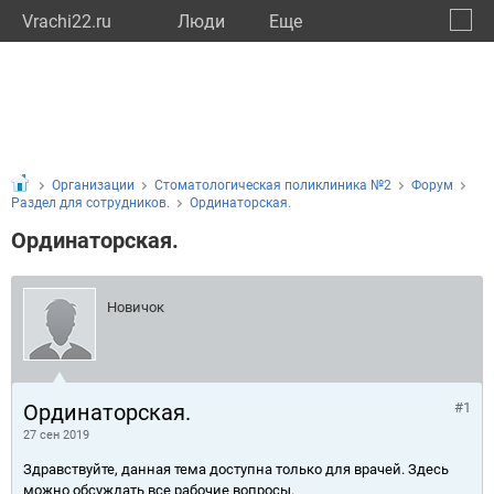
Vrachi22.ru
Люди
Eще
🔔
Алтай
🔍
Организации
Стоматологическая поликлиника №2
Форум
Раздел для сотрудников.
Ординаторская.
Ординаторская.
Новичок
Ординаторская.
#1
27 сен 2019
Здравствуйте, данная тема доступна только для врачей. Здесь
можно обсуждать все рабочие вопросы.