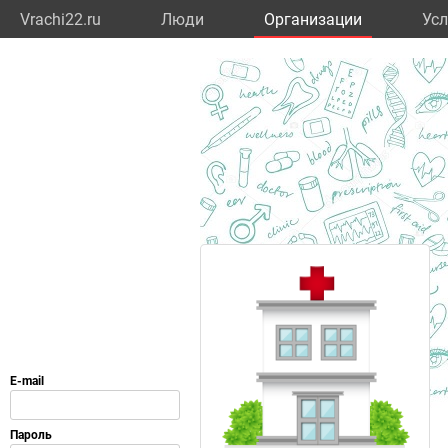
Vrachi22.ru
Люди
Организации
Усл