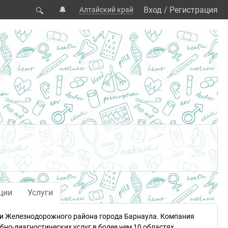
🔔
Вход
/
Регистрация
Алтайский край
🔍
ции
Услуги
сти Железнодорожного района города Барнаула. Компания
но-диагностических услуг в более чем 10 областях