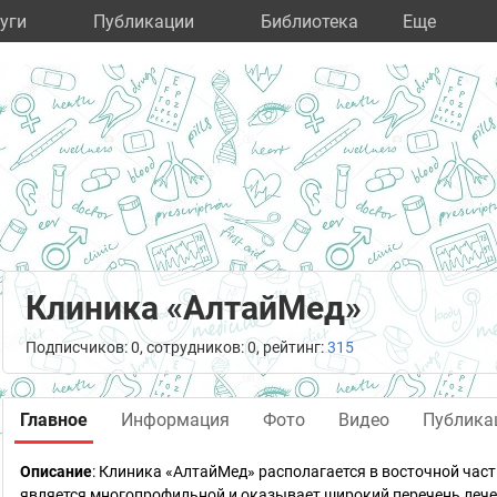
уги
Публикации
Библиотека
Eще
Клиника «АлтайМед»
Подписчиков: 0, сотрудников: 0, рейтинг:
315
Главное
Информация
Фото
Видео
Публика
Описание
: Клиника «АлтайМед» располагается в восточной ча
является многопрофильной и оказывает широкий перечень лечеб