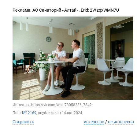
⠀
Реклама. АО Санаторий «Алтай». Erid: 2VtzqxWMN7U
Источник: https://vk.com/wall-73058236_7842
Пост
№12169
, опубликован
14 окт 2024
Сохранить
интересно
/
не интересно