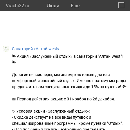
Vrachi22.ru
Люди
Eще
🔔
Алтай
🔍
Санаторий «Алтай-west»
🌟 Акция «Заслуженный отдых» в санатории "Алтай West"!
🌟
⠀
Дорогие пенсионеры, мы знаем, как важен для вас
комфортный и спокойный отдых. Именно поэтому мы рады
предложить вам специальные скидки до 15% на путевки! 🏞️
⠀
📅 Период действия акции: с 01 ноября по 26 декабря.
⠀
✨ Условия акции «Заслуженный отдых»:
- Скидка действует на все виды путевок и
специализированные программы, кроме путевки "Отдых".
- Для получения скидки необходимо предъявить