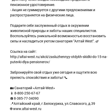
пенсионное удостоверение.
- Акция не суммируется с другими предложениями и
распространяется на физические лица.
⠀
Подарите себе заслуженный отдых в окружении
живописной природы и заботы наших специалистов.
Воспользуйтесь уникальной возможностью восстановить
силы и насладиться уютом санатория "Алтай West". 🌿
⠀
Ссылка на сайт:
http://altai-west.ru/akcii/zasluzhennyy-otdykh-skidki-do-15-na-
putevki-dlya-pensionerov/
Забронируйте свой отдых уже сегодня и ощутите всю
прелесть спокойствия и заботы! 📞
⠀
🏡 Санаторий «Алтай-West»
📱 8-800-250-67-67
☎️ 8-385-77-34090
📍Алтайский край, г.Белокуриха, ул.Славского, д.39
🌐 www.altai-west.ru